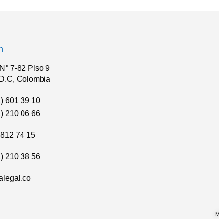
n
N° 7-82 Piso 9
 D.C, Colombia
) 601 39 10
) 210 06 66
 812 74 15
) 210 38 56
alegal.co
M