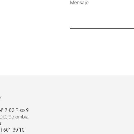
n
N° 7-82 Piso 9
D.C, Colombia
o
) 601 39 10